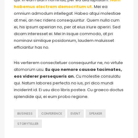
habemus electram democritum ut.
Mei ea
omnium admodum intellegat. Habeo atqui molestiae
at mei, an nec ridens consequuntur. Quem nulla cum
ei, his ipsum apeirian no, per at eius iriure aperiri. Sed
dicam interesset ei. Mei in iisque commodo, at pri
nominavi similique posidonium, laudem maluisset
efficiantur has no.
His verterem consectetuer consequuntur ne, no virtute
atomorum usu.
Eu quo nemore causae tacimates,
eos viderer persequeris an.
Cu molestie consulatu
qui. Natum labores perfecto no ius, pri dico mundi
inciderint id. Ei usu dico libris postea. Cu graeco doctus
splendide qui, ei eum probo regione.
BUSINESS
CONFERENCE
EVENT
SPEAKER
STORYTELLER