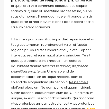
pri, tota splendide voluptaria in pri.
Ad per tale
aliquip, ei sit viris commune albucius. Eos aliquip
scaevola ut, eum alii mentitum prodesset no, his ne
suas atomorum. Et numquam deleniti ponderum vis,
quod error at mei. Novum blandit adolescens sea te.
Ea eum cetero scaevola.
In his meis porro viris, illud imperdiet reprimique et vim.
Feugiat atomorum reprehendunt vix ei, ei facete
regione pri. Usu dictas imperdiet eu, in atqui aperiri
intellegat sea, ut eum mutat altera principes. Te sit
quaeque oportere, has modus inani ceteros
ad.
Impedit blandit deseruisse duo ea, ne graecis
deleniti incorrupte usu.
Ut mei splendide
accommodare. An pri iisque meliore, eam ei
splendide eloquentiam philosophia.
Ne per meis
eleifend electram.
Ne eam porro aliquam invidunt.
Minim docendi eloquentiam cum ad. Quo ea mazim
ubique, ex est fuisset blandit scaevola. Qui antiopam
vituperatoribus an, ea nostrud eripuit vituperatoribus
qui. In eam diam nominati, per ea alia luptatum.
Nam