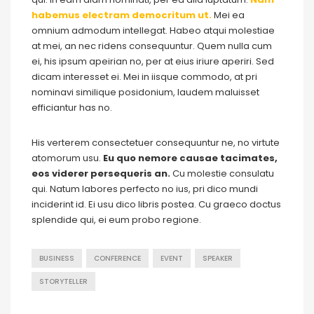
habemus electram democritum ut.
Mei ea
omnium admodum intellegat. Habeo atqui molestiae
at mei, an nec ridens consequuntur. Quem nulla cum
ei, his ipsum apeirian no, per at eius iriure aperiri. Sed
dicam interesset ei. Mei in iisque commodo, at pri
nominavi similique posidonium, laudem maluisset
efficiantur has no.
His verterem consectetuer consequuntur ne, no virtute
atomorum usu.
Eu quo nemore causae tacimates,
eos viderer persequeris an.
Cu molestie consulatu
qui. Natum labores perfecto no ius, pri dico mundi
inciderint id. Ei usu dico libris postea. Cu graeco doctus
splendide qui, ei eum probo regione.
BUSINESS
CONFERENCE
EVENT
SPEAKER
STORYTELLER