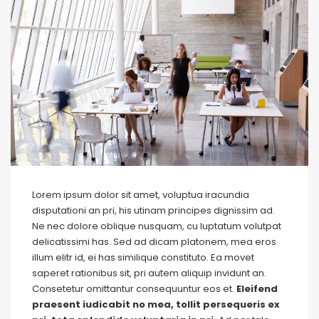
Lorem ipsum dolor sit amet, voluptua iracundia
disputationi an pri, his utinam principes dignissim ad.
Ne nec dolore oblique nusquam, cu luptatum volutpat
delicatissimi has. Sed ad dicam platonem, mea eros
illum elitr id, ei has similique constituto. Ea movet
saperet rationibus sit, pri autem aliquip invidunt an.
Consetetur omittantur consequuntur eos et.
Eleifend
praesent iudicabit no mea, tollit persequeris ex